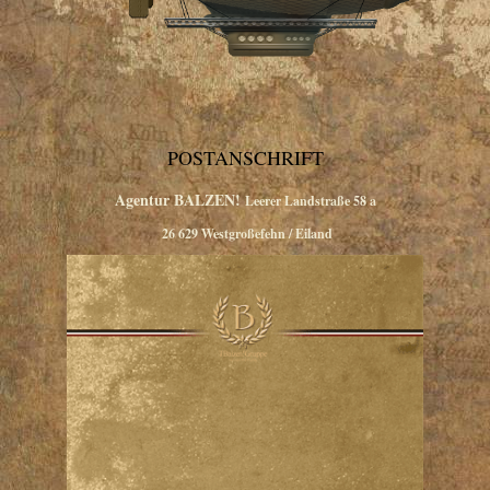
POSTANSCHRIFT
Agentur BALZEN!
Leerer Landstraße 58 a
26 629 Westgroßefehn / Eiland